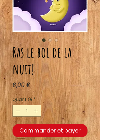
Ras le bol de la
nuit!
Prix
8,00 €
Quantité
*
Commander et payer